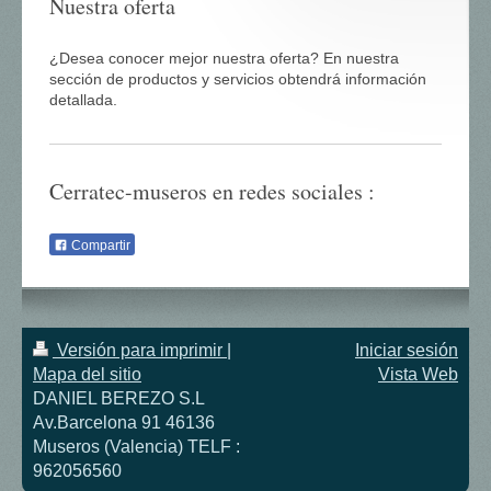
Nuestra oferta
¿Desea conocer mejor nuestra oferta? En nuestra
sección de productos y servicios obtendrá información
detallada.
Cerratec-museros en redes sociales :
Compartir
Versión para imprimir
|
Iniciar sesión
Mapa del sitio
Vista Web
DANIEL BEREZO S.L
Av.Barcelona 91 46136
Museros (Valencia) TELF :
962056560