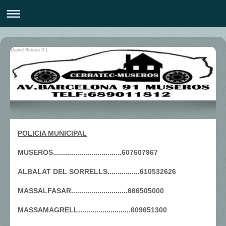
Daniel Berezo S.L
POLICIA MUNICIPAL
MUSEROS..................................607607967
ALBALAT DEL SORRELLS................610532626
MASSALFASAR............................666505000
MASSAMAGRELL..........................609651300